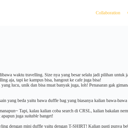
Collaboration
dibawa waktu travelling. Size nya yang besar selalu jadi pilihan untuk
ling aja, tapi ke kampus bisa, hangout ke cafe juga bisa!
yang lucu, unik dan bisa muat banyak juga, loh! Penasaran gak gimana ca
sain yang beda yaitu bawa duffle bag yang biasanya kalian bawa-bawa se
anapun~ Tapi, kalau kalian coba search di CRSL, kalian bakalan nemu
it apapun juga
suitable
banget!
tyling dengan mini duffle yaitu dengan T-SHIRT! Kalian pasti punya be