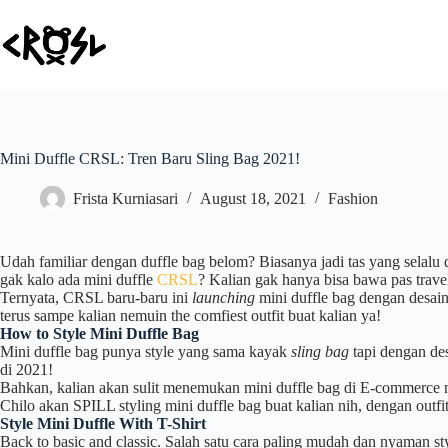
Skip
to
content
Mini Duffle CRSL: Tren Baru Sling Bag 2021!
Frista Kurniasari
August 18, 2021
Fashion
Udah familiar dengan duffle bag belom? Biasanya jadi tas yang selalu 
gak kalo ada mini duffle
CRSL
? Kalian gak hanya bisa bawa pas travel
Ternyata, CRSL baru-baru ini
launching
mini duffle bag dengan desain 
terus sampe kalian nemuin the comfiest outfit buat kalian ya!
How to Style Mini Duffle Bag
Mini duffle bag punya style yang sama kayak
sling bag
tapi dengan de
di 2021!
Bahkan, kalian akan sulit menemukan mini duffle bag di E-commerce m
Chilo akan SPILL styling mini duffle bag buat kalian nih, dengan outf
Style Mini Duffle With T-Shirt
Back to basic and classic. Salah satu cara paling mudah dan nyaman s